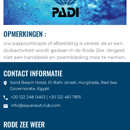
OPMERKINGEN :
Uw paspoortkopie of afbeelding is vereist als er een
duikactiviteit wordt gedaan in de Rode Zee. Vergeet
niet een handdoek en zwemkleding mee te nemen.
CONTACT INFORMATIE
Sand Beach Hotel, El-Bahr street, Hurghada, Red Sea
Governorate, Egypt
+20 122 248 0463
|
+20 122 461 7815
info@aquanautclub.com
RODE ZEE WEER