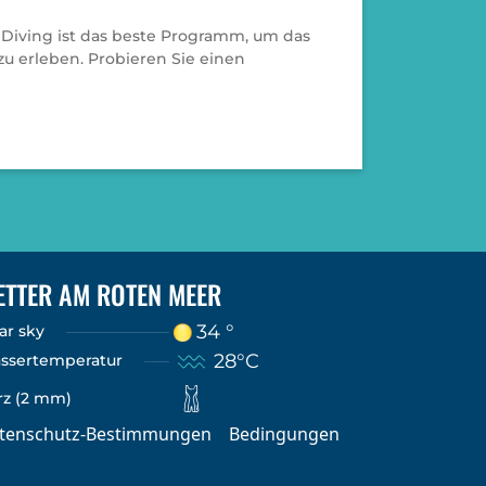
 Diving ist das beste Programm, um das
u erleben. Probieren Sie einen
ETTER AM ROTEN MEER
34 °
ar sky
28°C
ssertemperatur
rz (2 mm)
tenschutz-Bestimmungen
Bedingungen