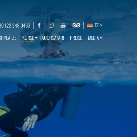
DE
20 122 248 0463
KURSE
MEDIA
CHPLÄTZE
TAUCHSAFARI
PREISE