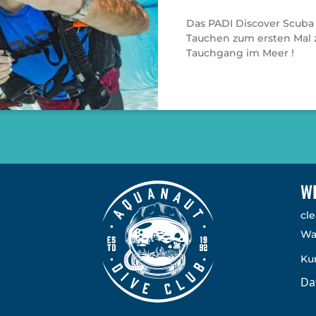
Das PADI Discover Scuba
Tauchen zum ersten Mal z
Tauchgang im Meer !
W
cle
Wa
Ku
Da